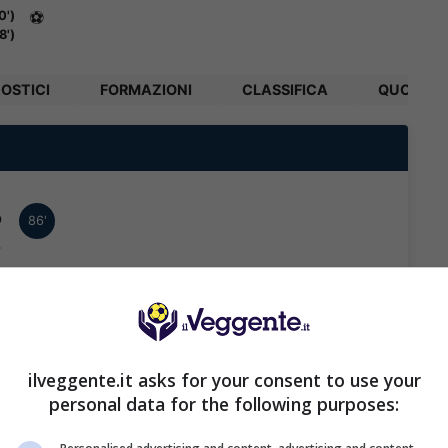
0')
⚽
8')
OSTICI
FORMAZIONI
CLASSIFICA
QUOTE
o
86'
.
o
80'
.
o
ilveggente.it asks for your consent to use your
68'
personal data for the following purposes:
.