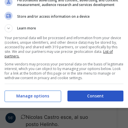
Personalised advertising and content, advertising and content
o
68'
measurement, audience research and services development
.
Store and/or access information on a device
Franco Rossi esce, al suo
63'
Learn more
posto Sebastian Cordova.
Your personal data will be processed and information from your device
(cookies, unique identifiers, and other device data) may be stored by,
accessed by and shared with 319 partners, or used specifically by this
a
60'
site. We and our partners may use precise geolocation data.
List of
.
partners.
Some vendors may process your personal data on the basis of legitimate
interest, which you can object to by managing your options below. Look
Bruno Mendez esce, al suo
56'
for a link at the bottom of this page or in the site menu to manage or
withdraw consent in privacy and cookie settings.
posto Antonio Briseno.
Marcel Ruiz esce, al suo posto
56'
Manage options
Consent
Jesus Angulo.
Nicolas Castro esce, al suo
56'
posto Helinho.