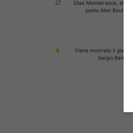
Elias Montiel esce, al su
posto Alan Bautista
Viene mostrato il giallo 
Sergio Barreto