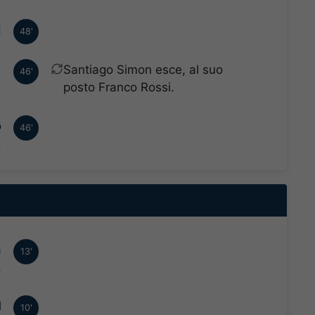
!
48'
Santiago Simon esce, al suo
46'
posto Franco Rossi.
o
46'
.
a
13'
.
l
10'