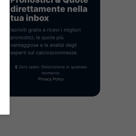
direttamente nella
tua inbox
Iscriviti gratis e ricevi i migliori
pronostici, le quote più
vantaggiose e le analisi degli
esperti sul calcioscommesse.
🔒 Zero spam. Disiscrizione in qualsiasi
momento.
Privacy Policy