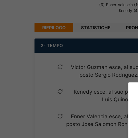
(R)
Enner Valencia
(1
Kenedy
(4
RIEPILOGO
STATISTICHE
PRON
2° TEMPO
Victor Guzman esce, al su
posto Sergio Rodriguez
Kenedy esce, al suo post
Luis Quinones
Enner Valencia esce, al su
posto Jose Salomon Rondon