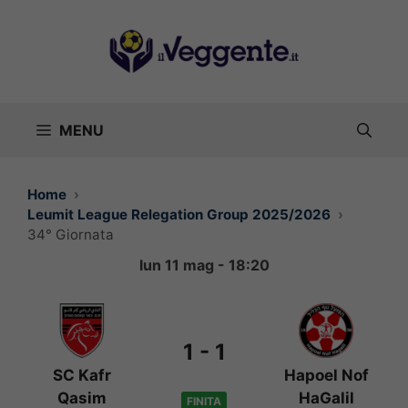
Vai
al
contenuto
MENU
Home
Leumit League Relegation Group 2025/2026
34° Giornata
lun 11 mag - 18:20
1
-
1
SC Kafr
Hapoel Nof
Qasim
HaGalil
FINITA