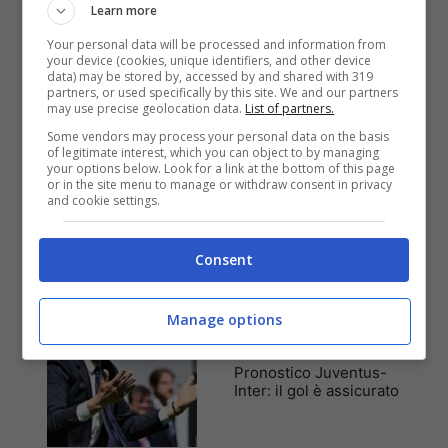
Learn more
Pronostico Estrela
Amadora-Sporting CP:
Your personal data will be processed and information from
quindicesima volta di fila
your device (cookies, unique identifiers, and other device
data) may be stored by, accessed by and shared with 319
partners, or used specifically by this site. We and our partners
may use precise geolocation data.
List of partners.
Some vendors may process your personal data on the basis
of legitimate interest, which you can object to by managing
Pronostici
your options below. Look for a link at the bottom of this page
I pronostici di venerdì 7
or in the site menu to manage or withdraw consent in privacy
and cookie settings.
agosto: Eredivisie,
Primeira Liga e League
Cup
Consent
Manage options
Anteprime
,
CALCIO
Pronostico Juventus-
Inter: il gol è assicurato