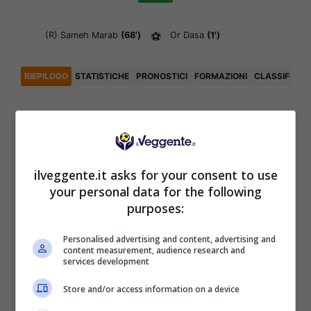
(R)
Sameh Marab
(68')
⚽
Or Dasa
(1')
RIEPILOGO
STATISTICHE
PRONOSTICI
FORMAZIONI
CLASSIFICA
Articoli Recenti
ilveggente.it asks for your consent to use
Iscriviti gratis al canale
your personal data for the following
Telegram del Veggente:
purposes:
pronostici esclusivi e in
tempo reale su
Personalised advertising and content, advertising and
marcatori, ammoniti, tiri
content measurement, audience research and
in porta e tanto altro!
services development
Store and/or access information on a device
Anteprime
,
CALCIO