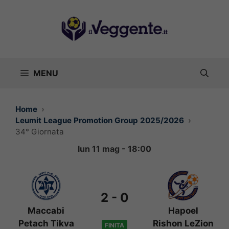
Vai
al
contenuto
MENU
Home
Leumit League Promotion Group 2025/2026
34° Giornata
lun 11 mag - 18:00
2
-
0
Maccabi
Hapoel
Petach Tikva
Rishon LeZion
FINITA