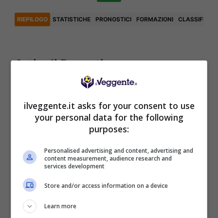
RIEPILOGO
STATISTICHE
PRONOSTICI
FORMAZIONI
CLASSIFICA
Articoli Recenti
Iscriviti gratis al canale
Telegram del Veggente:
ilveggente.it asks for your consent to use
pronostici esclusivi e in
your personal data for the following
tempo reale su
purposes:
marcatori, ammoniti, tiri
in porta e tanto altro!
Personalised advertising and content, advertising and
content measurement, audience research and
services development
Anteprime
,
CALCIO
,
EUROPA
Store and/or access information on a device
LEAGUE
Pronostico Benfica-
Learn more
Hearts: goleada in arrivo