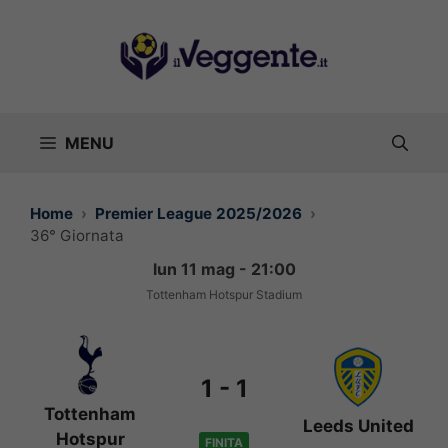
Vai
al
contenuto
MENU
Home
Premier League 2025/2026
36° Giornata
lun 11 mag - 21:00
Tottenham Hotspur Stadium
1
-
1
Tottenham
Leeds United
Hotspur
FINITA