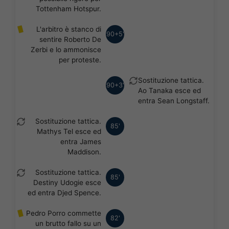
Tottenham Hotspur.
L'arbitro è stanco di
90+5'
sentire Roberto De
Zerbi e lo ammonisce
per proteste.
Sostituzione tattica.
90+3'
Ao Tanaka esce ed
entra Sean Longstaff.
Sostituzione tattica.
85'
Mathys Tel esce ed
entra James
Maddison.
Sostituzione tattica.
85'
Destiny Udogie esce
ed entra Djed Spence.
Pedro Porro commette
82'
un brutto fallo su un