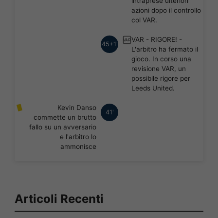
intraprese ulteriori
azioni dopo il controllo
col VAR.
VAR - RIGORE! -
VAR
45+1'
L'arbitro ha fermato il
gioco. In corso una
revisione VAR, un
possibile rigore per
Leeds United.
Kevin Danso
41'
commette un brutto
fallo su un avversario
e l'arbitro lo
ammonisce
Articoli Recenti