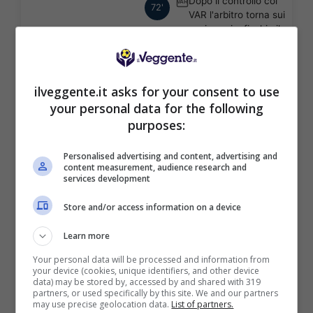
Dopo il controllo col
VAR
72'
VAR l'arbitro torna sui
suoi passi e fischia il
rigore per Leeds
United!
VAR - RIGORE! -
VAR
ilveggente.it asks for your consent to use
70'
L'arbitro ha fermato il
your personal data for the following
gioco. In corso una
purposes:
revisione VAR, un
possibile rigore per
Leeds United.
Personalised advertising and content, advertising and
content measurement, audience research and
services development
Joao Palhinha
66'
commette un brutto
Store and/or access information on a device
fallo su un avversario
e l'arbitro lo
Learn more
ammonisce
Your personal data will be processed and information from
Sostituzione tattica.
your device (cookies, unique identifiers, and other device
63'
Brenden Aaronson
data) may be stored by, accessed by and shared with 319
partners, or used specifically by this site. We and our partners
esce ed entra Lukas
may use precise geolocation data.
List of partners.
Nmecha.