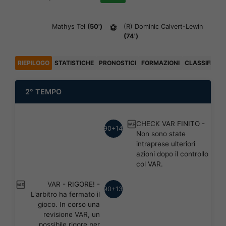
Mathys Tel
(50')
⚽
(R)
Dominic Calvert-Lewin
(74')
RIEPILOGO
STATISTICHE
PRONOSTICI
FORMAZIONI
CLASSIFICA
2° TEMPO
CHECK VAR FINITO -
VAR
90+14'
Non sono state
intraprese ulteriori
azioni dopo il controllo
col VAR.
VAR - RIGORE! -
VAR
90+13'
L'arbitro ha fermato il
gioco. In corso una
revisione VAR, un
possibile rigore per