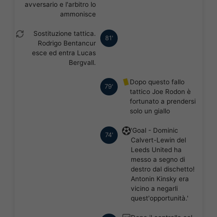
avversario e l'arbitro lo
ammonisce
Sostituzione tattica.
81'
Rodrigo Bentancur
esce ed entra Lucas
Bergvall.
Dopo questo fallo
79'
tattico Joe Rodon è
fortunato a prendersi
solo un giallo
'Goal - Dominic
74'
Calvert-Lewin del
Leeds United ha
messo a segno di
destro dal dischetto!
Antonin Kinsky era
vicino a negarli
quest'opportunità.'