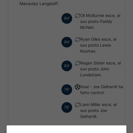
Macaulay Langstaff.
Oli McBurnie esce, al
84'
suo posto Paddy
McNair.
Ryan Giles esce, al
84'
suo posto Lewis
Koumas.
Regan Slater esce, al
84'
suo posto John
Lundstram.
Goal - Joe Gelhardt ha
79'
fatto centro!
Liam Millar esce, al
78'
suo posto Joe
Gelhardt.
Viene mostrato il giallo
69'