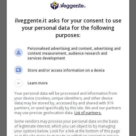
a Mohamed Belloumi.
Goal - Mohamed
64'
ilveggente.it asks for your consent to use
Belloumi ha fatto
centro!
your personal data for the following
purposes:
Casper de Norre esce,
64'
al suo posto Barry
Personalised advertising and content, advertising and
Bannan.
content measurement, audience research and
services development
Zak Sturge esce, al
63'
suo posto Alfie
Store and/or access information on a device
Doughty.
Learn more
Thierno Ballo esce, al
57'
suo posto Mihailo
Your personal data will be processed and information from
your device (cookies, unique identifiers, and other device
Ivanovic.
data) may be stored by, accessed by and shared with 319
partners, or used specifically by this site. We and our partners
Viene mostrato il giallo
may use precise geolocation data.
List of partners.
52'
a Charlie Hughes.
Some vendors may process your personal data on the basis
of legitimate interest, which you can object to by managing
your options below. Look for a link at the bottom of this page
or in the site menu to manage or withdraw consent in privacy