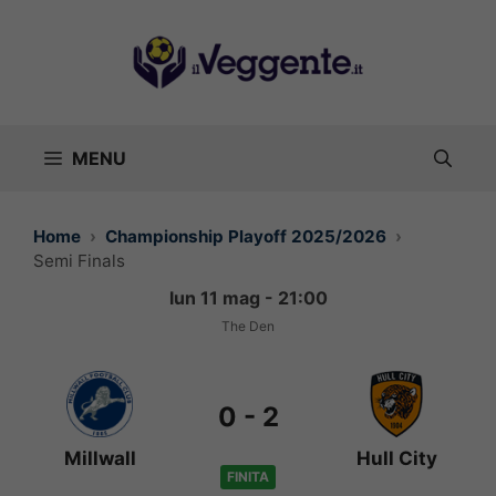
Vai
al
contenuto
MENU
Home
Championship Playoff 2025/2026
Semi Finals
lun 11 mag - 21:00
The Den
0
-
2
Millwall
Hull City
FINITA