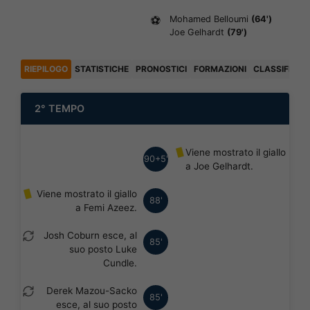
⚽
Mohamed Belloumi
(64')
Joe Gelhardt
(79')
RIEPILOGO
STATISTICHE
PRONOSTICI
FORMAZIONI
CLASSIFICA
2° TEMPO
Viene mostrato il giallo
90+5'
a Joe Gelhardt.
Viene mostrato il giallo
88'
a Femi Azeez.
Josh Coburn esce, al
85'
suo posto Luke
Cundle.
Derek Mazou-Sacko
85'
esce, al suo posto