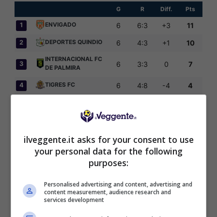
G
R
Diff.
Pts
ENVIGADO
1
6
6:3
+3
11
DEPORTES QUINDIO
2
6
4:3
+1
10
INTERNACIONAL FC
3
6
3:3
0
7
DE PALMIRA
TIGRES FC
4
6
4:8
-4
4
Articoli Recenti
ilveggente.it asks for your consent to use
your personal data for the following
Iscriviti gratis al canale
purposes:
Telegram del Veggente:
pronostici esclusivi e in
Personalised advertising and content, advertising and
tempo reale su
content measurement, audience research and
services development
marcatori, ammoniti, tiri
in porta e tanto altro!