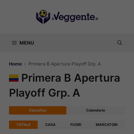
Vai
al
contenuto
MENU
Home
Primera B Apertura Playoff Grp. A
Primera B Apertura
Playoff Grp. A
Classifica
Calendario
TOTALE
CASA
FUORI
MARCATORI