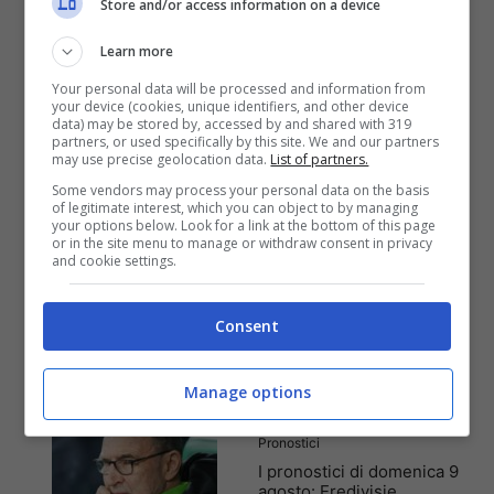
Store and/or access information on a device
Learn more
Anteprime
,
CALCIO
Your personal data will be processed and information from
Pronostico Klimarnock-
your device (cookies, unique identifiers, and other device
data) may be stored by, accessed by and shared with 319
Celtic: arriva il secondo
partners, or used specifically by this site. We and our partners
sorriso
may use precise geolocation data.
List of partners.
Some vendors may process your personal data on the basis
of legitimate interest, which you can object to by managing
your options below. Look for a link at the bottom of this page
or in the site menu to manage or withdraw consent in privacy
and cookie settings.
Anteprime
,
CALCIO
Pronostico Rangers-
Hibernian: alle spalle il
Consent
momento complicato
Manage options
Pronostici
I pronostici di domenica 9
agosto: Eredivisie,