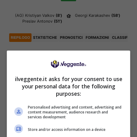
(AG)
Kristiyan Valkov
(8')
⚽
Georgi Karakashev
(58')
Preslav Antonov
(51')
RIEPILOGO
STATISTICHE
PRONOSTICI
FORMAZIONI
CLASSIFICA
Articoli Recenti
ilveggente.it asks for your consent to use
Iscriviti gratis al canale
your personal data for the following
Telegram del Veggente:
purposes:
pronostici esclusivi e in
tempo reale su
Personalised advertising and content, advertising and
marcatori, ammoniti, tiri
content measurement, audience research and
in porta e tanto altro!
services development
Store and/or access information on a device