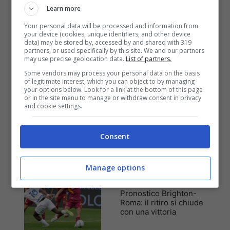
Pronostici
Learn more
I pronostici di sabato 8
agosto: Eredivisie, Zweite
Your personal data will be processed and information from
Liga, Primeira Liga e
your device (cookies, unique identifiers, and other device
League Cup
data) may be stored by, accessed by and shared with 319
partners, or used specifically by this site. We and our partners
may use precise geolocation data.
List of partners.
Some vendors may process your personal data on the basis
of legitimate interest, which you can object to by managing
your options below. Look for a link at the bottom of this page
Anteprime
,
CALCIO
or in the site menu to manage or withdraw consent in privacy
Pronostico Manchester
and cookie settings.
United-PSG: doppio
cantiere aperto
Consent
Manage options
Anteprime
,
CALCIO
Pronostico Brighton-
Roma: il ritiro si chiude
con una vittoria