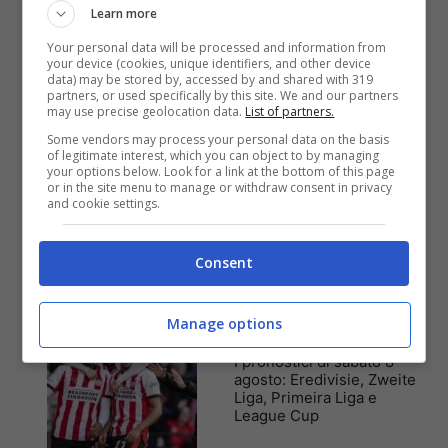
Anteprime
,
CALCIO
,
Eredivisie
Learn more
Pronostico Sparta
Your personal data will be processed and information from
Rotterdam-Feyenoord: un
your device (cookies, unique identifiers, and other device
precampionato clamoroso
data) may be stored by, accessed by and shared with 319
partners, or used specifically by this site. We and our partners
may use precise geolocation data.
List of partners.
Some vendors may process your personal data on the basis
of legitimate interest, which you can object to by managing
your options below. Look for a link at the bottom of this page
Anteprime
,
CALCIO
,
Eredivisie
or in the site menu to manage or withdraw consent in privacy
Pronostico Pec Zwolle-
and cookie settings.
Ajax: la prima vittoria è
senza problemi
Consent
Manage options
Pronostici
I pronostici di sabato 8
agosto: Eredivisie, Zweite
Liga, Primeira Liga e
League Cup