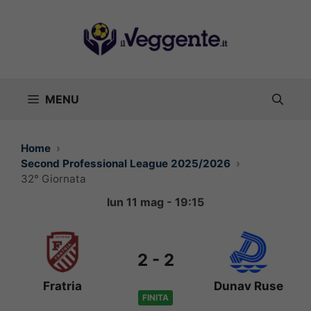
Vai
al
contenuto
MENU
Home
Second Professional League 2025/2026
32° Giornata
lun 11 mag - 19:15
2
-
2
Fratria
Dunav Ruse
FINITA