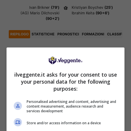
Ivan Brikner
(79')
⚽
Kristiyan Boychev
(25')
(AG)
Mario Dilchovski
Ibrahim Keita
(90+6')
(90+2')
RIEPILOGO
STATISTICHE
PRONOSTICI
FORMAZIONI
CLASSIFICA
Articoli Recenti
ilveggente.it asks for your consent to use
Iscriviti gratis al canale
your personal data for the following
Telegram del Veggente:
purposes:
pronostici esclusivi e in
tempo reale su
Personalised advertising and content, advertising and
marcatori, ammoniti, tiri
content measurement, audience research and
in porta e tanto altro!
services development
Store and/or access information on a device