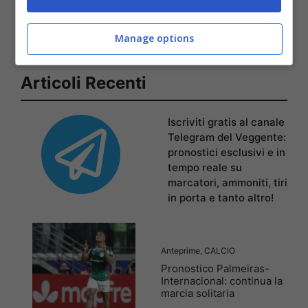
21'
suo posto Juninho.
Manage options
Articoli Recenti
Iscriviti gratis al canale
Telegram del Veggente:
pronostici esclusivi e in
tempo reale su
marcatori, ammoniti, tiri
in porta e tanto altro!
Anteprime
,
CALCIO
Pronostico Palmeiras-
Internacional: continua la
marcia solitaria