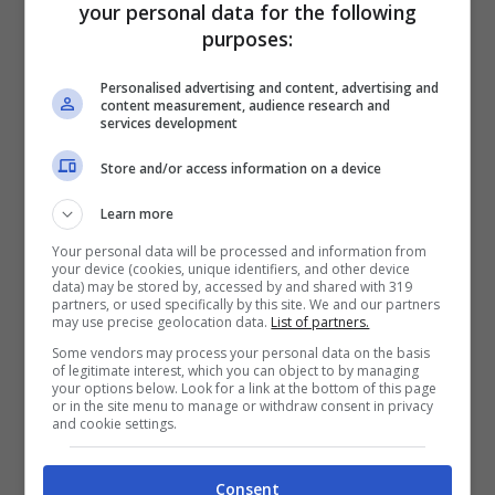
suo posto Thiago
your personal data for the following
Moraes.
purposes:
Jose Hugo esce, al
65'
Personalised advertising and content, advertising and
suo posto Marcio
content measurement, audience research and
Maranhao.
services development
Goal - Robson ha fatto
Store and/or access information on a device
57'
centro!
Learn more
Luizao esce, al suo
55'
posto Guilherme
Your personal data will be processed and information from
your device (cookies, unique identifiers, and other device
Queiroz.
data) may be stored by, accessed by and shared with 319
partners, or used specifically by this site. We and our partners
Helio esce, al suo
may use precise geolocation data.
List of partners.
46'
posto Carlao.
Some vendors may process your personal data on the basis
of legitimate interest, which you can object to by managing
your options below. Look for a link at the bottom of this page
or in the site menu to manage or withdraw consent in privacy
1° TEMPO
and cookie settings.
Luis Oyama esce, al
Consent