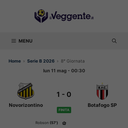
Vai
al
contenuto
MENU
Home
Serie B 2026
8° Giornata
lun 11 mag - 00:30
1
-
0
Novorizontino
Botafogo SP
FINITA
Robson
(57')
⚽