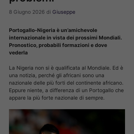
8 Giugno 2026
di
Giuseppe
Portogallo-Nigeria è un’amichevole
internazionale in vista dei prossimi Mondiali.
Pronostico, probabili formazioni e dove
vederla
La Nigeria non si è qualificata al Mondiale. Ed è
una notizia, perché gli africani sono una
nazionale delle più forti del continente africano.
Eppure niente, a differenza di un Portogallo che
appare la più forte nazionale di sempre.