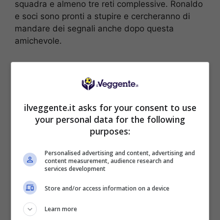
squadra e almeno tre reti complessive. Ronaldo
e soci sono pronti a stupire e cercheranno di
mandare dei segnali anche dopo questa
amichevole.
Le probabili formazioni di
Portogallo-Nigeria
ilveggente.it asks for your consent to use
PORTOGALLO (4-2-3-1):
Costa; Dalot, Araujo,
your personal data for the following
Inacio, Mendes; Ruben Neves, Joao Neves;
purposes:
Trincao, Fernandes, Neto; Ronaldo.
NIGERIA (4-4-2)
: Okoye; Zaidu, Fernandez,
Personalised advertising and content, advertising and
Ajayi, Bassey; Chuckwueze, Onyeka, Ndidi,
content measurement, audience research and
services development
Iwobi; Moffi, Adams.
Store and/or access information on a device
POSSIBILE RISULTATO: 3-1
Learn more