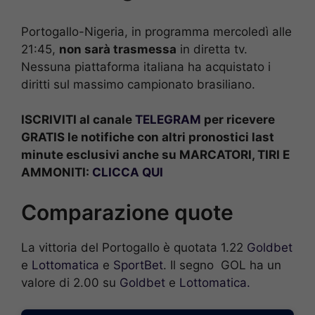
Portogallo-Nigeria, in programma mercoledì alle
21:45,
non sarà trasmessa
in diretta tv.
Nessuna piattaforma italiana ha acquistato i
diritti sul massimo campionato brasiliano.
ISCRIVITI al canale
TELEGRAM
per ricevere
GRATIS le notifiche con altri pronostici last
minute esclusivi anche su MARCATORI, TIRI E
AMMONITI:
CLICCA QUI
Comparazione quote
La vittoria del Portogallo è quotata 1.22
Goldbet
e
Lottomatica
e
SportBet
. Il segno GOL ha un
valore di 2.00 su
Goldbet
e
Lottomatica.