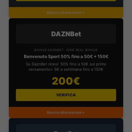
Mostra Informazioni
DAZNBet
BONUS DAZNBET: 200€ REAL BONUS
Benvenuto Sport 50% fino a 50€ + 150€
Su DaznBet ricevi: 50% fino a 50€ sul primo
versamento+ 5€ a settimana fino a 150€
200€
VERIFICA
Mostra Informazioni