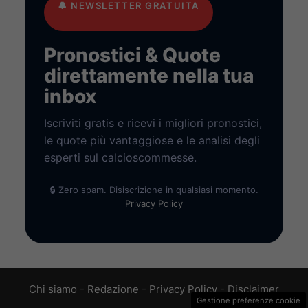
🔔
NEWSLETTER GRATUITA
Pronostici & Quote
direttamente nella tua
inbox
Iscriviti gratis e ricevi i migliori pronostici,
le quote più vantaggiose e le analisi degli
esperti sul calcioscommesse.
🔒 Zero spam. Disiscrizione in qualsiasi momento.
Privacy Policy
Chi siamo
-
Redazione
-
Privacy Policy
-
Disclaimer
Gestione preferenze cookie