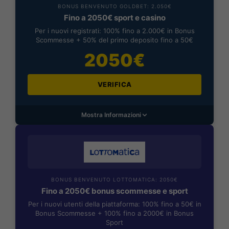
BONUS BENVENUTO GOLDBET: 2.050€
Fino a 2050€ sport e casino
Per i nuovi registrati: 100% fino a 2.000€ in Bonus
Scommesse + 50% del primo deposito fino a 50€
2050€
VERIFICA
Mostra Informazioni
BONUS BENVENUTO LOTTOMATICA: 2050€
Fino a 2050€ bonus scommesse e sport
Per i nuovi utenti della piattaforma: 100% fino a 50€ in
Bonus Scommesse + 100% fino a 2000€ in Bonus
Sport