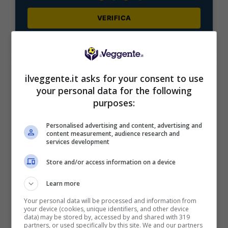
VERIFICA
Mostra Informazioni
ilveggente.it asks for your consent to use
your personal data for the following
purposes:
BONUS BENVENUTO LOTTOMATICA: 2050€
Fino a 2050€ bonus scommesse e sport
Personalised advertising and content, advertising and
content measurement, audience research and
Per i nuovi utenti della piattaforma: 100% fino a 50€ in
services development
Bonus Scommesse + 100% fino a 2000€ in Bonus
Sport
Store and/or access information on a device
2050€
Learn more
VERIFICA
Your personal data will be processed and information from
your device (cookies, unique identifiers, and other device
data) may be stored by, accessed by and shared with 319
partners, or used specifically by this site. We and our partners