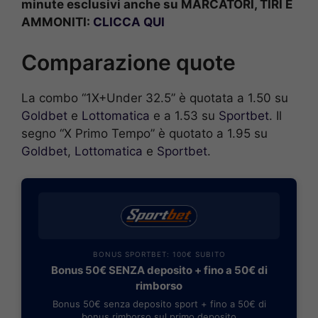
minute esclusivi anche su MARCATORI, TIRI E
AMMONITI:
CLICCA QUI
Comparazione quote
La combo “1X+Under 32.5” è quotata a 1.50 su
Goldbet
e
Lottomatica
e a 1.53 su
Sportbet
. Il
segno “X Primo Tempo” è quotato a 1.95 su
Goldbet
,
Lottomatica
e
Sportbet
.
BONUS SPORTBET: 100€ SUBITO
Bonus 50€ SENZA deposito + fino a 50€ di
rimborso
Bonus 50€ senza deposito sport + fino a 50€ di
bonus rimborso sul primo deposito