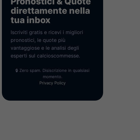
Pronostici & Quote
direttamente nella
tua inbox
Iscriviti gratis e ricevi i migliori
pronostici, le quote più
vantaggiose e le analisi degli
esperti sul calcioscommesse.
🔒 Zero spam. Disiscrizione in qualsiasi
momento.
Privacy Policy