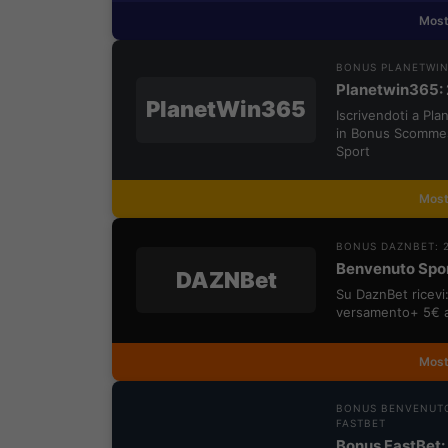
Most
BONUS PLANETWIN3
Planetwin365:
PlanetWin365
Iscrivendoti a Pl
in Bonus Scommes
Sport
Most
BONUS DAZNBET: 
Benvenuto Spor
DAZNBet
Su DaznBet ricevi
versamento+ 5€ a
Most
BONUS BENVENUT
FASTBET
Bonus FastBet: