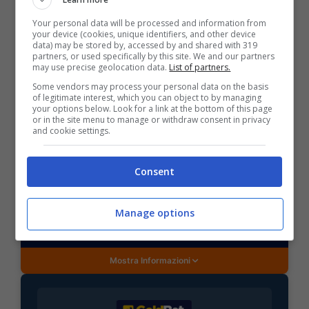
Your personal data will be processed and information from
your device (cookies, unique identifiers, and other device
data) may be stored by, accessed by and shared with 319
partners, or used specifically by this site. We and our partners
may use precise geolocation data.
List of partners.
Some vendors may process your personal data on the basis
of legitimate interest, which you can object to by managing
BONUS SPORTBET: 100€ SUBITO
your options below. Look for a link at the bottom of this page
Bonus 50€ SENZA deposito + fino a 50€ di
or in the site menu to manage or withdraw consent in privacy
rimborso
and cookie settings.
Bonus 50€ senza deposito sport + fino a 50€ di
bonus rimborso sul primo deposito
Consent
200€
Manage options
VERIFICA
Mostra Informazioni