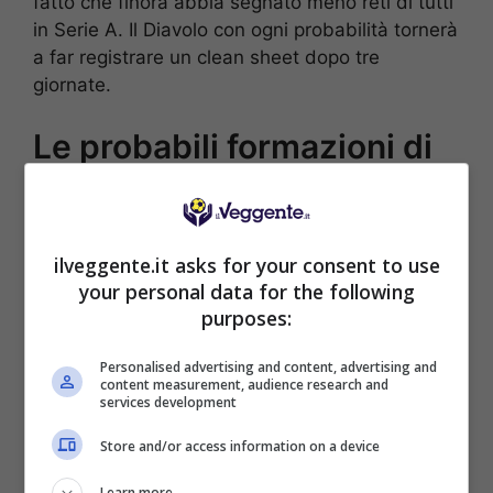
fatto che finora abbia segnato meno reti di tutti
in Serie A. Il Diavolo con ogni probabilità tornerà
a far registrare un clean sheet dopo tre
giornate.
Le probabili formazioni di
Milan-Lecce
MILAN (3-5-2):
Maignan; Tomori, Gabbia, De
ilveggente.it asks for your consent to use
Winter; Saelemaekers, Loftus-Cheek, Jashari,
your personal data for the following
Rabiot, Bartesaghi; Pulisic, Leao.
purposes:
LECCE (4-2-3-1):
Falcone; Matias Perez,
Siebert, Tiago Gabriel, Gallo; Coulibaly,
Personalised advertising and content, advertising and
Ramadani; Pierotti, Gandelman, Banda; Stulic.
content measurement, audience research and
services development
[poll id=”2961″]
Store and/or access information on a device
POSSIBILE RISULTATO: 2-0
Learn more