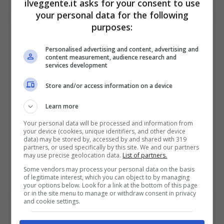
ilveggente.it asks for your consent to use
Mostra Informazioni
your personal data for the following
purposes:
PlanetWin365
Personalised advertising and content, advertising and
content measurement, audience research and
services development
BONUS PLANETWIN365: FINO A 2050€
Planetwin365: 2050€ per sport e scommesse
Store and/or access information on a device
Iscrivendoti a PlanetWin365 ricevi: 100% fino a 2000€
in Bonus Scommesse + 100% fino a 50€ in Bonus
Learn more
Sport
Your personal data will be processed and information from
2050€
your device (cookies, unique identifiers, and other device
data) may be stored by, accessed by and shared with 319
partners, or used specifically by this site. We and our partners
may use precise geolocation data.
List of partners.
VERIFICA
Some vendors may process your personal data on the basis
of legitimate interest, which you can object to by managing
your options below. Look for a link at the bottom of this page
Mostra Informazioni
or in the site menu to manage or withdraw consent in privacy
and cookie settings.
DAZNBet