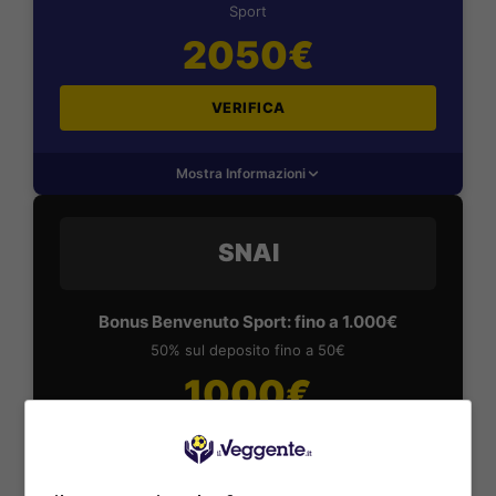
Sport
2050€
VERIFICA
Mostra Informazioni
SNAI
Bonus Benvenuto Sport: fino a 1.000€
50% sul deposito fino a 50€
1000€
VERIFICA