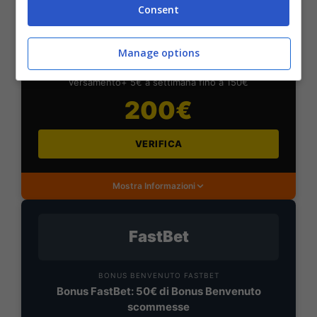
Consent
BONUS DAZNBET: 200€ REAL BONUS
Benvenuto Sport 50% fino a 50€ + 150€
Manage options
Su DaznBet ricevi: 50% fino a 50€ sul primo
versamento+ 5€ a settimana fino a 150€
200€
VERIFICA
Mostra Informazioni
FastBet
BONUS BENVENUTO FASTBET
Bonus FastBet: 50€ di Bonus Benvenuto
scommesse