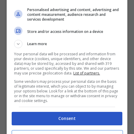
Mostra Informazioni
Personalised advertising and content, advertising and
content measurement, audience research and
services development
SNAI
Store and/or access information on a device
Learn more
Bonus Benvenuto Sport: fino a 1.000€
Your personal data will be processed and information from
50% sul deposito fino a 50€
your device (cookies, unique identifiers, and other device
1000€
data) may be stored by, accessed by and shared with 319
partners, or used specifically by this site. We and our partners
may use precise geolocation data.
List of partners.
VERIFICA
Some vendors may process your personal data on the basis
of legitimate interest, which you can object to by managing
your options below. Look for a link at the bottom of this page
or in the site menu to manage or withdraw consent in privacy
Mostra Informazioni
and cookie settings.
Consent
PlanetWin365