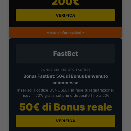
200€
VERIFICA
Mostra Informazioni
FastBet
BONUS BENVENUTO FASTBET
Bonus FastBet: 50€ di Bonus Benvenuto
scommesse
Inserisci il codice BONUSBET in fase di registrazione:
ricevi il 50% gratis sul primo deposito fino a 50€
50€ di Bonus reale
VERIFICA