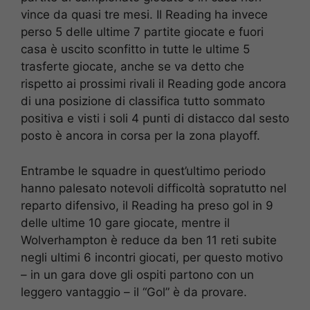
vince da quasi tre mesi. Il Reading ha invece
perso 5 delle ultime 7 partite giocate e fuori
casa è uscito sconfitto in tutte le ultime 5
trasferte giocate, anche se va detto che
rispetto ai prossimi rivali il Reading gode ancora
di una posizione di classifica tutto sommato
positiva e visti i soli 4 punti di distacco dal sesto
posto è ancora in corsa per la zona playoff.
Entrambe le squadre in quest’ultimo periodo
hanno palesato notevoli difficoltà sopratutto nel
reparto difensivo, il Reading ha preso gol in 9
delle ultime 10 gare giocate, mentre il
Wolverhampton è reduce da ben 11 reti subite
negli ultimi 6 incontri giocati, per questo motivo
– in un gara dove gli ospiti partono con un
leggero vantaggio – il “Gol” è da provare.