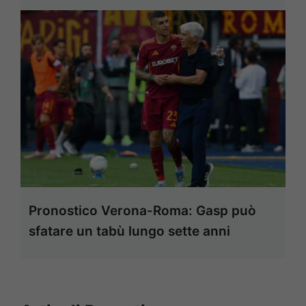
Pronostico Verona-Roma: Gasp può
sfatare un tabù lungo sette anni