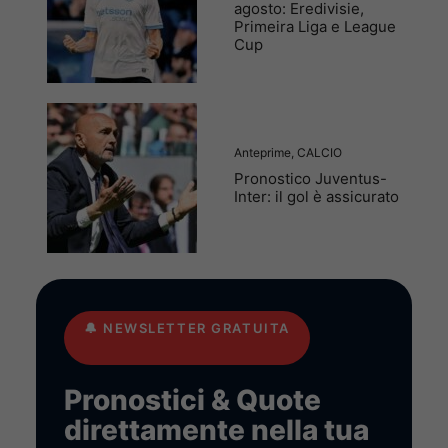
agosto: Eredivisie,
Primeira Liga e League
Cup
Anteprime
,
CALCIO
Pronostico Juventus-
Inter: il gol è assicurato
🔔
NEWSLETTER GRATUITA
Pronostici & Quote
direttamente nella tua