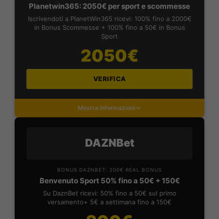
Planetwin365: 2050€ per sport e scommesse
Iscrivendoti a PlanetWin365 ricevi: 100% fino a 2000€
in Bonus Scommesse + 100% fino a 50€ in Bonus
Sport
2050€
VERIFICA
Mostra Informazioni
DAZNBet
BONUS DAZNBET: 200€ REAL BONUS
Benvenuto Sport 50% fino a 50€ + 150€
Su DaznBet ricevi: 50% fino a 50€ sul primo
versamento+ 5€ a settimana fino a 150€