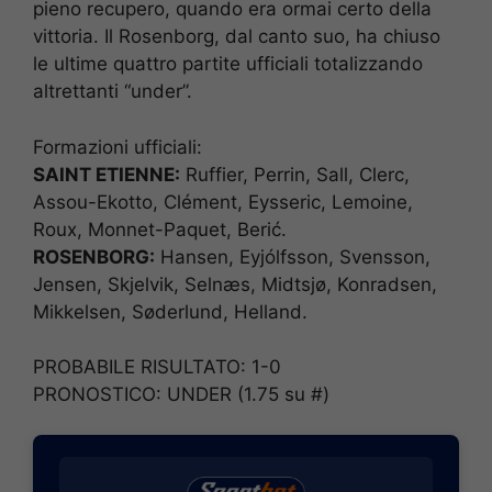
pieno recupero, quando era ormai certo della
vittoria. Il Rosenborg, dal canto suo, ha chiuso
le ultime quattro partite ufficiali totalizzando
altrettanti “under”.
Formazioni ufficiali:
SAINT ETIENNE:
Ruffier, Perrin, Sall, Clerc,
Assou-Ekotto, Clément, Eysseric, Lemoine,
Roux, Monnet-Paquet, Berić.
ROSENBORG:
Hansen, Eyjólfsson, Svensson,
Jensen, Skjelvik, Selnæs, Midtsjø, Konradsen,
Mikkelsen, Søderlund, Helland.
PROBABILE RISULTATO: 1-0
PRONOSTICO: UNDER (1.75 su #)