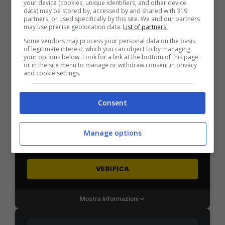
your device (cookies, unique identifiers, and other device
data) may be stored by, accessed by and shared with 319
VERIFICA
partners, or used specifically by this site. We and our partners
may use precise geolocation data.
List of partners.
Some vendors may process your personal data on the basis
Mostra Informazioni
of legitimate interest, which you can object to by managing
your options below. Look for a link at the bottom of this page
or in the site menu to manage or withdraw consent in privacy
and cookie settings.
SNAI
Consent
Bonus Benvenuto Sport: fino a 1.000€
50% sul deposito fino a 50€
Manage options
1000€
VERIFICA
Mostra Informazioni