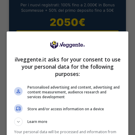
Per i nuovi registrati: 100% fino a 2.000€ in Bonus
Scommesse + 50% del primo deposito fino a 50€
2050€
VERIFICA
Mostra Informazioni
ilveggente.it asks for your consent to use
your personal data for the following
purposes:
Personalised advertising and content, advertising and
content measurement, audience research and
BONUS BENVENUTO LOTTOMATICA: 2050€
services development
Fino a 2050€ bonus scommesse e sport
Per i nuovi utenti della piattaforma: 100% fino a 50€ in
Store and/or access information on a device
Bonus Scommesse + 100% fino a 2000€ in Bonus
Sport
Learn more
2050€
Your personal data will be processed and information from