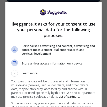
ilveggente.it asks for your consent to use
BONUS BENVENUTO LOTTOMATICA: 2050€
your personal data for the following
Fino a 2050€ bonus scommesse e sport
purposes:
Per i nuovi utenti della piattaforma: 100% fino a 50€ in
Bonus Scommesse + 100% fino a 2000€ in Bonus
Personalised advertising and content, advertising and
Sport
content measurement, audience research and
services development
2050€
Store and/or access information on a device
VERIFICA
Learn more
Your personal data will be processed and information from
Mostra Informazioni
your device (cookies, unique identifiers, and other device
data) may be stored by, accessed by and shared with 319
partners, or used specifically by this site. We and our partners
may use precise geolocation data.
List of partners.
SNAI
Some vendors may process your personal data on the basis